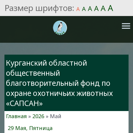
Размер шрифтов:
A
A
A
A
A
A
menu
Курганский областной
общественный
благотворительный фонд по
охране охотничьих животных
«САПСАН»
Главная
»
2026
»
Май
29 Мая, Пятница