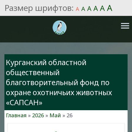
Размер шрифтов:
A
A
A
A
A
A
menu
Курганский областной
общественный
благотворительный фонд по
охране охотничьих животных
«САПСАН»
Главная
»
2026
»
Май
»
26