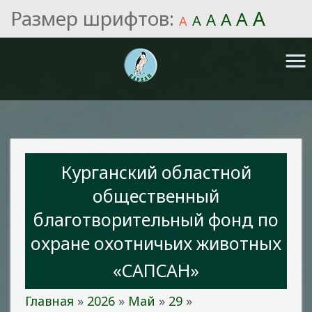
Размер шрифтов:
A
A
A
A
A
A
menu
Курганский областной
общественный
благотворительный фонд по
охране охотничьих животных
«САПСАН»
Главная
»
2026
»
Май
»
29
»